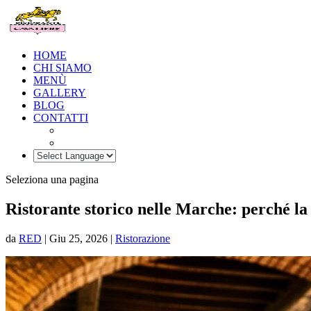
HOME
CHI SIAMO
MENÙ
GALLERY
BLOG
CONTATTI
Seleziona una pagina
Ristorante storico nelle Marche: perché la
da
RED
|
Giu 25, 2026
|
Ristorazione