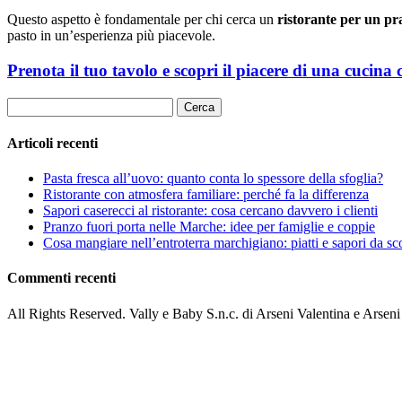
Questo aspetto è fondamentale per chi cerca un
ristorante per un p
pasto in un’esperienza più piacevole.
Prenota il tuo tavolo e scopri il piacere di una cucina 
Ricerca
per:
Articoli recenti
Pasta fresca all’uovo: quanto conta lo spessore della sfoglia?
Ristorante con atmosfera familiare: perché fa la differenza
Sapori caserecci al ristorante: cosa cercano davvero i clienti
Pranzo fuori porta nelle Marche: idee per famiglie e coppie
Cosa mangiare nell’entroterra marchigiano: piatti e sapori da sc
Commenti recenti
All Rights Reserved. Vally e Baby S.n.c. di Arseni Valentina e Arse