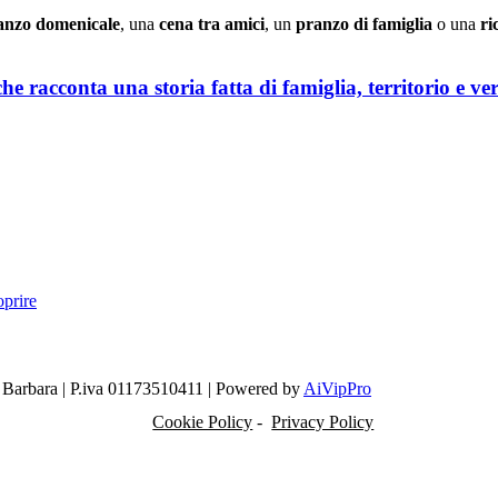
ranzo domenicale
, una
cena tra amici
, un
pranzo di famiglia
o una
ri
che racconta una storia fatta di famiglia, territorio e v
oprire
ni Barbara | P.iva 01173510411 | Powered by
AiVipPro
Cookie Policy
-
Privacy Policy