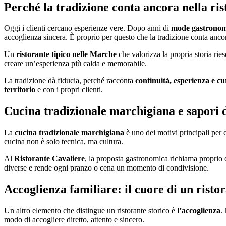
Perché la tradizione conta ancora nella ri
Oggi i clienti cercano esperienze vere. Dopo anni di
mode gastronom
accoglienza sincera. È proprio per questo che la tradizione conta anco
Un
ristorante tipico nelle Marche
che valorizza la propria storia rie
creare un’esperienza più calda e memorabile.
La tradizione dà fiducia, perché racconta
continuità, esperienza e cu
territorio
e con i propri clienti.
Cucina tradizionale marchigiana e sapori d
La
cucina tradizionale marchigiana
è uno dei motivi principali per cu
cucina non è solo tecnica, ma cultura.
Al
Ristorante Cavaliere
, la proposta gastronomica richiama proprio q
diverse e rende ogni pranzo o cena un momento di condivisione.
Accoglienza familiare: il cuore di un ristor
Un altro elemento che distingue un ristorante storico è
l’accoglienza
.
modo di accogliere diretto, attento e sincero.