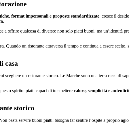
storazione
iche
,
format impersonali
e
proposte standardizzate
, cresce il desid
ra.
sce a offrire qualcosa di diverso: non solo piatti buoni, ma un’identità p
ra
. Quando un ristorante attraversa il tempo e continua a essere scelto, 
i casa
i scegliere un ristorante storico. Le Marche sono una terra ricca di sapori
uesto spirito: piatti capaci di trasmettere
calore, semplicità e autentici
ante storico
 Non basta servire buoni piatti: bisogna far sentire l’ospite a proprio ag